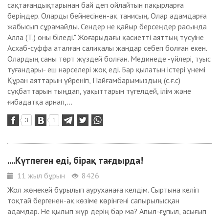
сақтағандықтарынан бай деп ойлайтын пақырларға
беріңдер. Оларды бейнесінен-ақ танисың. Олар адамдарға
жабысып сұрамайды. Сендер не қайыр берсеңдер расында
Алла (Т.) оны біледі." Жоғарыдағы қасиетті аяттың түсуіне
Асxаб-суффа аталған салиқалы жандар себеп болған екен.
Олардың саны төрт жүздей болған. Мединеде -үйлері, туыс
туғандары- еш нәрселері жоқ еді. Бар қылатын істері үнемі
Құран аяттарын үйреніп, Пайғамбарымыздың (с.ғ.с)
сұқбаттарын тыңдап, уақыттарын түгелдей, ілім және
ғибадатқа арнап,...
3
1
....Күтпеген еді, бірақ тағдырда!
11 жыл бұрын
8426
Жол жөнекей бұрылып ауруxанаға келдім. Сыртына келіп
тоқтай бергенен-ақ көзіме көрінгені сапырылысқан
адамдар. Не қылып жүр дерің бар ма? Апыл-ғұпыл, асығып