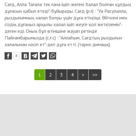
Сағд, Алла Тағала тек ғана ішіп-жегені Халал болған құлдың
дұғасын қабыл етеді"-бұйырады. Сағд (р.ғ) : "Уа Расулалла,
рыздығымның xалал болуы үшін дұға етіңізші. Өйткені мен
сіздің дұғаңыз арқылы xалал ішіп жеуге қол жеткіземін"-
деген еді. Оның бұл өтінішіне жауап ретінде
Пайғамбарымызда (с.ғ.с) : "Аллаһым, Сағдтың рыздығын
xалалынан нәсіп ет"-деп дұға етті. (тәриx димашқ)
8
1
2
3
4
>
>>