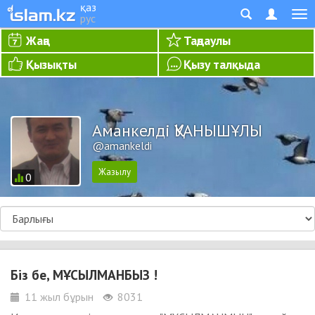
қаз
рус
Жаңа
Таңдаулы
Қызықты
Қызу талқыда
Аманкелді ҚУАНЫШҰЛЫ
@amankeldi
0
Біз бе, МҰСЫЛМАНБЫЗ !
11 жыл бұрын
8031