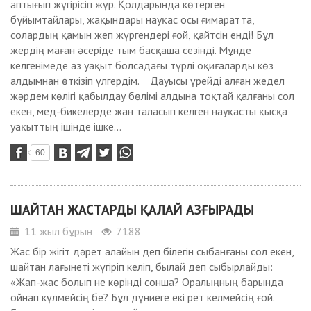
аптығып жүгірісіп жүр. Қолдарында көтерген
бұйымтайлары, жақындары науқас осы ғимаратта,
солардың қамын жеп жүргендері ғой, қайтсін енді! Бұл
жердің маған әсеріде тым басқаша сезінді. Мұнде
келгенімеде аз уақыт болсадағы түрлі оқиғаларды көз
алдымнан өткізіп үлгердім. Дауысы үрейді алған жедел
жәрдем көлігі қабылдау бөлімі алдына тоқтай қалғаны сол
екен, мед-бикелерде жан таласып келген науқасты қысқа
уақыттың ішінде ішке...
60
ШАЙТАН ЖАСТАРДЫ ҚАЛАЙ АЗҒЫРАДЫ
11 жыл бұрын
7188
Жас бір жігіт дәрет алайын деп білегін сыбанғаны сол екен,
шайтан лағынеті жүгіріп келіп, былай деп сыбырлайды:
«Жап-жас болып не көрінді сонша? Оралыңның барында
ойнап күлмейсің бе? Бұл дүниеге екі рет келмейсің ғой.