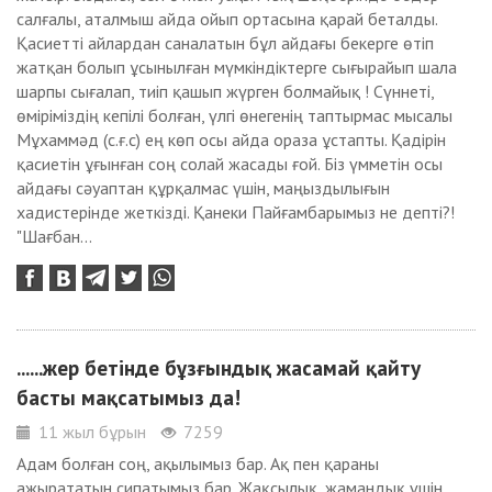
салғалы, аталмыш айда ойып ортасына қарай беталды.
Қасиетті айлардан саналатын бұл айдағы бекерге өтіп
жатқан болып ұсынылған мүмкіндіктерге сығырайып шала
шарпы сығалап, тиіп қашып жүрген болмайық ! Сүннеті,
өміріміздің кепілі болған, үлгі өнегенің таптырмас мысалы
Мұxаммәд (с.ғ.с) ең көп осы айда ораза ұстапты. Қадірін
қасиетін ұғынған соң солай жасады ғой. Біз үмметін осы
айдағы сәуаптан құрқалмас үшін, маңыздылығын
xадистерінде жеткізді. Қанеки Пайғамбарымыз не депті?!
"Шағбан...
......жер бетінде бұзғындық жасамай қайту
басты мақсатымыз да!
11 жыл бұрын
7259
Адам болған соң, ақылымыз бар. Ақ пен қараны
ажырататын сипатымыз бар. Жақсылық, жамандық үшін