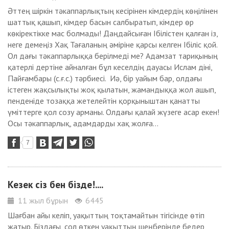
Әттең шіркін тәкаппарлықтың кесірінен кімдердің көңілінен
шаттық қашып, кімдер басын салбыратып, кімдер өр
көкіректікке мас болмады! Даңдайсыған Ібілістен қалған із,
неге демеңіз Хақ Тағаланың әміріне қарсы келген Ібіліс қой.
Ол дағы тәкаппарлыққа берілмеді ме? Адамзат тариқының
қатерлі дертіне айналған бұл кеселдің дауасы Ислам діні,
Пайғамбары (с.ғ.с.) тәрбиесі. Иә, бір уайым бар, олдағы
істеген жақсылықты жоқ қылатын, жамандыққа жол ашып,
пенденіде тозаққа жетелейтін қорқыныштан қанатты
үміттерге қол созу арманы. Олдағы қалай жүзеге асар екен!
Осы тәкаппарлық, адамдарды хақ жолға...
7
Кезек сіз бен бізде!....
11 жыл бұрын
6445
Шағбан айы келіп, уақыттың тоқтамайтын тігісінде өтіп
жатыр. Біздағы, сол өткен уақыттың шеңберінде бедер