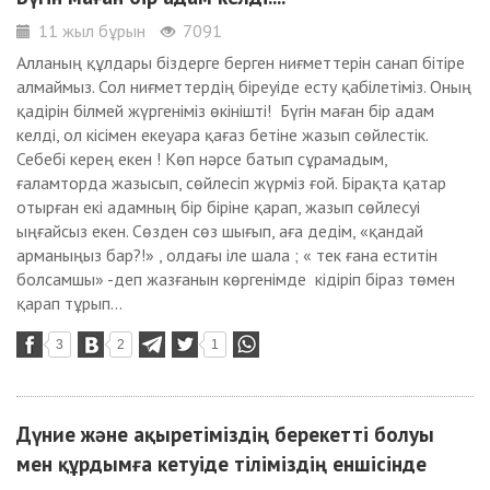
11 жыл бұрын
7091
Алланың құлдары біздерге берген ниғметтерін санап бітіре
алмаймыз. Сол ниғметтердің біреуіде есту қабілетіміз. Оның
қадірін білмей жүргеніміз өкінішті! Бүгін маған бір адам
келді, ол кісімен екеуара қағаз бетіне жазып сөйлестік.
Себебі керең екен ! Көп нәрсе батып сұрамадым,
ғаламторда жазысып, сөйлесіп жүрміз ғой. Бірақта қатар
отырған екі адамның бір біріне қарап, жазып сөйлесуі
ыңғайсыз екен. Сөзден сөз шығып, аға дедім, «қандай
арманыңыз бар?!» , олдағы іле шала ; « тек ғана еститін
болсамшы» -деп жазғанын көргенімде кідіріп біраз төмен
қарап тұрып...
3
2
1
Дүние және ақыретіміздің берекетті болуы
мен құрдымға кетуіде тіліміздің еншісінде