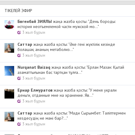
ТІКЕЛЕЙ ЭФИР
Бөгенбай ЗИЯЛЫ
жаңа жазба қосты: "День бороды:
история неотъемлемой части мужской мо..."
3 жыл бұрын
Cаттар
жаңа жазба қосты: "Әке гені жүктілік кезінде
болашақ ананың метаболиз..."
3 жыл бұрын
Nurqanat Baizaq
жаңа жазба қосты: "Ерлан Мазан: Қытай
азаматтығынан бас тартқан тұлға..."
3 жыл бұрын
Ернар Елмуратов
жаңа жазба қосты: "У меня украли
деньги, отданные мне на хранение. Яв..."
3 жыл бұрын
Cаттар
жаңа жазба қосты: "Мәди Сырымбет: Тәліптермен
кездесудің не мәні бар?..."
3 жыл бұрын