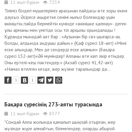
11 жыл бұрын
7254
Тіліміз біздегі мүшелеріміз арасынан пайдасы өте зоры екені
даусыз. Әсіресе ақыретке сенімі нығыз болғандар үшін
өкініштің пайда бермейтін күнінде «өкінішке қалмау»- деген
ұлы арманы мен үмітіде осы тіл арқылы орындалады !
Құранда мынадай аят бар : «Аузынан бір сөз шығарса-ақ
болды, алдында аңдушы дайын.» (Қаф сүресі 18-аят) «Meні
еске алыңдар, Мен де сендерді еске аламын» (Бақара
сүресі 152-аят)«Әй мүміндер! Алланы өте көп зікір етіңдер.
Оны ертелі-кеш пәктеңдер.» (Ахзаб сүресі 41,42-аят)
«Намаз өтелген кезде, жер жүзіне таралыңдар да...
1
1
Бақара сүресінің 273-аяты турасында
11 жыл бұрын
8377
"Сондай Алла жолында қамалып шықпай отырған, жер
жүзінде жүре алмайтын, білмегендер, оларды абырой