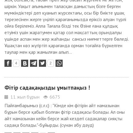
шіркін. Уақыт ағымымен таласқан дамыстың бізге берген
мүмкіндіктері деп қуанып жүрсектағы, осы бір биікте ұшақ
терезесінен жерге үңіліп қарағанымызда еріксіз алуан түрлі
ойға берілеміз. Алла Тағала бізді тек Өзіне ғана құлдық
етуіміз үшін жаратумен қатар сол мақсаттың орындалуы
үшінде аспан мен жер жаһанды сансыз ниғметтерге бөледі.
Ұшақтан көз жүгіртіп қарағанда орман тоғайға бүркелген
таулар мен қар жамылған алып...
4
2
Фітір садақаңызды ұмытпаңыз !
11 жыл бұрын
6675
Пайғамбарымыз (с.ғ.с) : "Кімде кім фітірін айт намазынан
бұрын берсе қабыл болған фітір садақасы болады. Ал оны
айт намазынан кейін берсе жай кездегі садақалар сияқты
садақа болады."-бұйырды. (сүнән әбу дәуд)