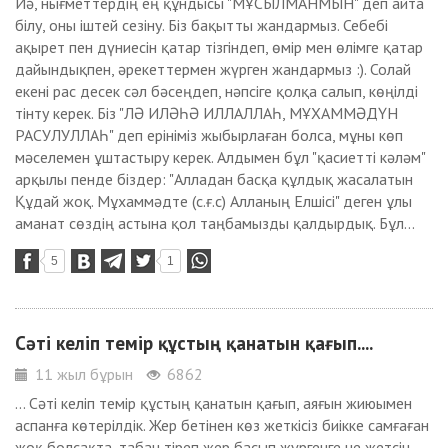
Иә, нығметтердің ең құндысы "МҰСЫЛМАНМЫН" деп айта
білу, оны іштей сезіну. Біз бақытты жандармыз. Себебі
ақырет пен дүниесін қатар тізгіндеп, өмір мен өлімге қатар
дайындықпен, әрекеттермен жүрген жандармыз :). Солай
екені рас десек сәл бәсеңдеп, нәпсіге қолқа салып, көңілді
тінту керек. Біз "ЛӘ ИЛӘҺӘ ИЛЛАЛЛАҺ, МҰХАММӘДҮН
РАСУЛУЛЛАҺ" деп ерініміз жыбырлаған болса, мұны көп
мәселемен ұштастыру керек. Алдымен бұл "қасиетті кәләм"
арқылы пенде біздер: "Алладан басқа құлдық жасалатын
Құдай жоқ. Мұхаммәдте (с.ғ.с) Алланың Елшісі" деген ұлы
аманат сөздің астына қол таңбамызды қалдырдық. Бұл...
5
1
Сәті келіп темір құстың қанатын қағып....
11 жыл бұрын
6862
... Сәті келіп темір құстың қанатын қағып, аяғын жиюымен
аспанға көтерілдік. Жер бетінен көз жеткісіз биікке самғаған
жоқ болсақта, табан тіреп жер басып жүргенге не жетсін,