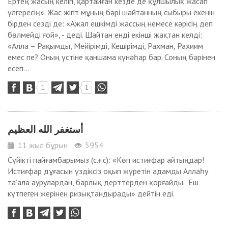
Ертең жасың келіп, қартайған кезде де құлшылық жасап
үлгересің». Жас жігіт мұның бәрі шайтанның сыбыры екенін
бірден сезді де: «Ажал ешкімді жассың немесе кәрісің деп
бөлмейді ғой», - деді. Шайтан енді екінші жақтан келді:
«Алла – Рақымды, Мейірімді, Кешірімді, Рахман, Рахиим
емес пе? Оның үстіне қаншама күнәһар бар. Соның бәрінен
есеп...
1
1
أستغفر الله العظيم
11 жыл бұрын
5954
Сүйікті пайғамбарымыз (с.ғ.с): «Көп истиғфар айтыңдар!
Истиғфар дұғасын үздіксіз оқып жүретін адамды Аллаһу
та’ала аурулардан, барлық дерттерден қорғайды. Еш
күтпеген жерінен ризықтандырады» дейтін еді.