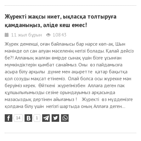
Жүректі жақсы ниет, ықласқа толтыруға
қамданыңыз, әліде кеш емес!
11 жыл бұрын
10843
Жүрек демекші, оған байланысы бар нәрсе көп-ақ. Шын
мәнінде ол сан алуан мәселенің негізі болады. Қалай дейсіз
бе?! Алланың жалған өмірде сынақ үшін бізге ұсынған
мүмкіндіктерін қымбат санаймыз. Оны өз пайдамызға
асыра білу арқылы дүние мен ақыретте қатар бақытқа
қол созуды мақсат етінеміз. Олай болса осы жүрекке мән
беруіміз керек. Өйткені жүрегімізбен Аллаға деген пәк
құлшылығымызды сезіне орындауымыз арқасында
мазасыздық дертінен айығамыз ! Жүректі өз мүддемізге
қолдана білу үшін негізгі шартыда оның Аллаға деген...
14
1