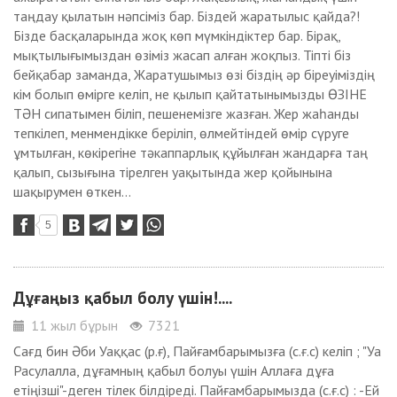
таңдау қылатын нәпсіміз бар. Біздей жаратылыс қайда?!
Бізде басқаларында жоқ көп мүмкіндіктер бар. Бірақ,
мықтылығымыздан өзіміз жасап алған жоқпыз. Тіпті біз
бейқабар заманда, Жаратушымыз өзі біздің әр біреуіміздің
кім болып өмірге келіп, не қылып қайтатынымызды ӨЗІНЕ
ТӘН сипатымен біліп, пешенемізге жазған. Жер жаһанды
тепкілеп, менмендікке беріліп, өлмейтіндей өмір сүруге
ұмтылған, көкірегіне тәкаппарлық құйылған жандарға таң
қалып, сызығына тірелген уақытында жер қойынына
шақырумен өткен...
5
Дұғаңыз қабыл болу үшін!....
11 жыл бұрын
7321
Сағд бин Әби Уаққас (р.ғ), Пайғамбарымызға (с.ғ.с) келіп ; "Уа
Расулалла, дұғамның қабыл болуы үшін Аллаға дұға
етіңізші"-деген тілек білдіреді. Пайғамбарымызда (с.ғ.с) : -Ей