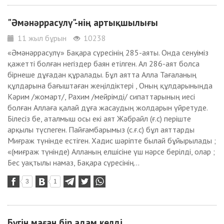
"Әмәнәррасулү"-нің артықшылығы
11 жыл бұрын
10238
«Әмәнәррасулү» Бақара сүресінің 285-аяты. Онда сенуіміз
қажетті болған негіздер баян етілген. Ал 286-аят болса
бірнеше дұғадан құралады. Бұл аятта Алла Тағаланың
құлдарына бағыштаған жеңілдіктері , Оның құлдарыныңда
Кәрим /жомарт/, Рахим /мейрімді/ сипаттарының иесі
болған Аллаға қалай дұға жасаудың жолдарын үйретуде.
Білесіз бе, аталмыш осы екі аят Жәбрайл (ғ.с) періште
арқылы түспеген. Пайғамбарымыз (с.ғ.с) бұл аяттарды
Миғраж түнінде естіген. Хадис шәріпте былай бұйырылады ;
«(миғраж түнінде) Алланың елшісіне үш нәрсе берілді, олар ;
Бес уақтылы намаз, Бақара сүресінің...
3
1
Бүгін маған бір адам келді....