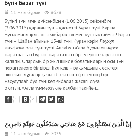
Бүгін Бәрат түні
11 жыл бұрын
8628
Бүгінгі түн, яғни дүйсенбіден (1.06.2015) сейсенбіге
(2.06.2015) қараған түн – қасиетті Бәрат түні. Барша
мұсылмандарды осы мүбәрәк күнмен құттықтаймыз! Бәрат
түні – Шабан айының 15-ші түні. Құран кәрім Ләухул
махфузға осы түні түсті. Аллаһу та’ала бұрын ешнәрсе
жаратпастан бұрын жарататын нәрселерінің барлығын
қалады. Олардың бір жыл ішінде болатындарын осы түні
періштелерге білдірді. Бұл кеш – рақымдылық есіктері
ашылып, дұғалар қабыл болатын төрт түннің бірі.
Расулуллаһ бұл түні көп ғибадат жасап, дұға
оқитын. «Аллаһуммәрзуқнә қалбән тақийән...
3
4
إِنَّ الَّذِينَ يَسْتَكْبِرُونَ عَنْ عِبَادَتِي سَيَدْخُلُونَ جَهَنَّمَ دَاخِرِينَ
11 жыл бұрын
7035