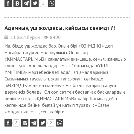
1
Адамның үш жолдасы, қайсысы сенімді ?!
11 жыл бұрын
8400
Иә, бізде үш жолдас бар. Оның бірі «ӨЗІМДІКІ» деп
масайрап жүрген мал-мүлкіміз. Онан соң
«ҚИМАСТАРЫМЫЗ» саналатын әке-шеше, семья, жанашыр
туған туыс, дос-жарандарымыз. Соңғысыда «ҮКІЛІ
ҮМІТІМІЗ» мәртебесіндегі адал, ізгі амалдарымыз !
Сызығымыз таусылып, жан тапсырған сәтімізде
«ӨЗІМДІКІ» деген мал-мүлкіміз бізді шығарып салуға
дәрменсіз болады. Ол сол сәттен бастап-ақ басқалардың
билігіне өтеді. «ҚИМАСТАРЫМЫЗ» қабір басына дейін
келгенінде бейне былай үн қатып тұрады : «Саған
жолдастығымыз, сені қабірге...
3
2