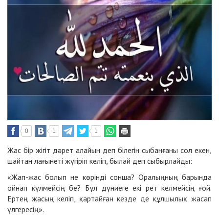
0
1
1
Жас бір жігіт дәрет алайын деп білегін сыбанғаны сол екен,
шайтан лағынеті жүгіріп келіп, былай деп сыбырлайды:
«Жап-жас болып не көрінді сонша? Оралыңның барында
ойнап күлмейсің бе? Бұл дүниеге екі рет келмейсің ғой.
Ертең жасың келіп, қартайған кезде де құлшылық жасап
үлгересің».