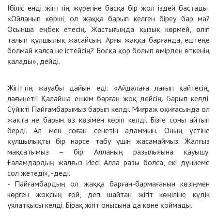
Ібіліс енді жігіттің жүрегіне басқа бір жол іздей бастады:
«Ойланып көрші, ол жаққа барып келген біреу бар ма?
Осынша еңбек етесің. Жастығыңда қызық көрмей, өліп
талып құлшылық жасайсың. Арғы жаққа барғанда, ештеңе
болмай қалса не істейсің? Босқа қор болып өмірден өткенің
қалады», дейді.
Жігіттің жауабы дайын еді: «Айдалаға лағып қайтесің,
лағынеті! Қалайша ешкім барған жоқ дейсің. Барып келді.
Сүйікті Пайғамбарымыз барып келді. Миғраж оқиғасында ол
жақта не барын өз көзімен көріп келді. Бізге соны айтып
берді. Ал мен соған сенетін адаммын. Оның үстіне
құлшылықты бір нәрсе табу үшін жасамаймыз. Жалғыз
мақсатымыз – бір Алланың разылығына қауышу.
Ғаламдардың жалғыз Иесі Алла разы болса, екі дүниеме
сол жетеді», -деді.
- Пайғамбардың ол жаққа барған-бармағанын көзіңмен
көрген жоқсың ғой, деп шайтан жігіт көңіліне күдік
ұялатқысы келді. Бірақ жігіт онысына да көне қоймады.