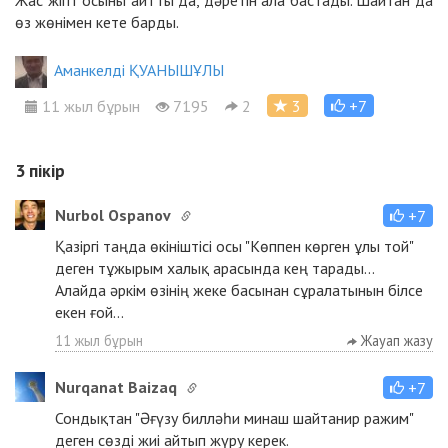
өз жөнімен кете барды.
Аманкелді ҚУАНЫШҰЛЫ
11 жыл бұрын
7195
2
3
+7
3
пікір
Nurbol Ospanov
+7
Қазіргі таңда өкініштісі осы "Көппен көрген ұлы той"
деген тұжырым халық арасында кең тарады...
Алайда әркім өзінің жеке басынан сұралатынын білсе
екен ғой...
11 жыл бұрын
Жауап жазу
Nurqanat Baizaq
+7
Сондықтан "Әғүзу билләһи минаш шайтанир ражим"
деген сөзді жиі айтып жүру керек.