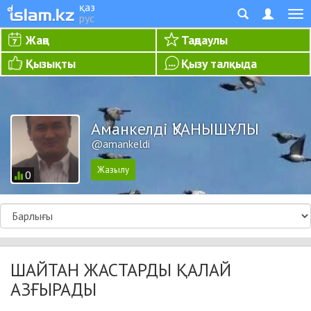
қаз
рус
Жаңа
Таңдаулы
Қызықты
Қызу талқыда
Аманкелді ҚУАНЫШҰЛЫ
@amankeldi
0
ШАЙТАН ЖАСТАРДЫ ҚАЛАЙ
АЗҒЫРАДЫ