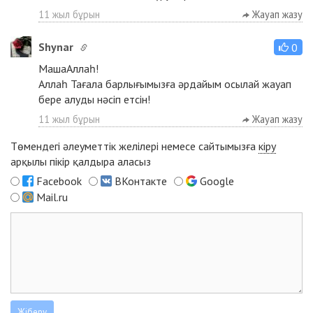
11 жыл бұрын
Жауап жазу
Shynar
0
МашаАллаһ!
Аллаһ Тағала барлығымызға әрдайым осылай жауап
бере алуды нәсіп етсін!
11 жыл бұрын
Жауап жазу
Төмендегі әлеуметтік желілері немесе сайтымызға
кіру
арқылы пікір қалдыра аласыз
Facebook
ВКонтакте
Google
Mail.ru