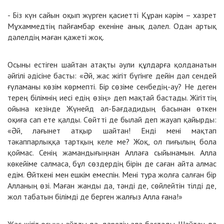
- Біз күн сайын оқып жүрген қасиетті Құран кәрім – хазрет
Мұхаммедтің пайғамбар екеніне анық дәлел. Одан артық
дәлелдің маған қажеті жоқ.
Осыны естіген шайтан атақты әули құлдарға қолданатын
әйгілі әдісіне басты: «Әй, жас жігіт бүгінге дейін дәл сендей
ғүламаны көзім көрмепті. Бір сөзіме сенбедің-ау? Не деген
терең білімнің иесі едің өзің» деп мақтай бастады. Жігіттің
ойына кезінде Жүнейд әл-Бағдадидың басынан өткен
оқиға сап ете қалды. Сөйтті де былай деп жауап қайырды:
«Әй, лағынет атқыр шайтан! Енді мені мақтап
тәкаппарлыққа тартқың келе ме? Жоқ, ол пиғылың бола
қоймас. Сенің жамандығыңнан Аллаға сыйынамын. Алла
көкейіме салмаса, бұл сөздердің бірін де саған айта алмас
едім. Өйткені мен ешкім емеспін. Мені тура жолға салған бір
Алланың өзі. Маған жанды да, тәнді де, сөйлейтін тілді де,
жол табатын білімді де берген жалғыз Алла ғана!»
Жас жігіт осыны айтты да, дәретін ала бастады. Шайтан да