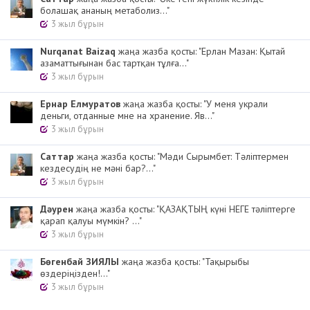
болашақ ананың метаболиз..."
3 жыл бұрын
Nurqanat Baizaq
жаңа жазба қосты: "Ерлан Мазан: Қытай
азаматтығынан бас тартқан тұлға..."
3 жыл бұрын
Ернар Елмуратов
жаңа жазба қосты: "У меня украли
деньги, отданные мне на хранение. Яв..."
3 жыл бұрын
Cаттар
жаңа жазба қосты: "Мәди Сырымбет: Тәліптермен
кездесудің не мәні бар?..."
3 жыл бұрын
Дәурен
жаңа жазба қосты: "ҚАЗАҚТЫҢ күні НЕГЕ тәліптерге
қарап қалуы мүмкін? ..."
3 жыл бұрын
Бөгенбай ЗИЯЛЫ
жаңа жазба қосты: "Тақырыбы
өздеріңізден!..."
3 жыл бұрын