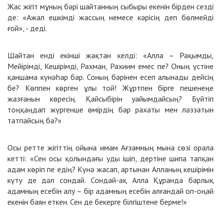
Жас жігіт мұның бәрі шайтанның сыбыры екенін бірден сезді
де: «Ажал ешкімді жассың немесе кәрісің деп бөлмейді
ғой», - деді.
Шайтан енді екінші жақтан келді: «Алла – Рақымды,
Мейірімді, Кешірімді, Рахман, Рахиим емес пе? Оның үстіне
қаншама күнәһар бар. Соның бәрінен есеп алынады дейсің
бе? Көппен көрген ұлы той! Жұртпен бірге пешенеңе
жазғанын көресің. Қайсыбірін уайымдайсың? Бүйтіп
тоңқаңдап жүргенше өмірдің бар рахаты мен ләззатын
татпайсың ба?»
Осы ретте жігіттің ойына имам Ағзамның мына сөзі орала
кетті: «Сен осы қолындағы уды ішіп, дертіне шипа тапқан
адам көріп пе едің? Күнә жасап, артынан Алланың кешірімін
күту де дәл сондай. Сондай-ақ Алла Құранда барлық
адамның есебін алу – бір адамның есебін алғандай оп-оңай
екенін баян еткен. Сен де бекерге білгіштене берме!»