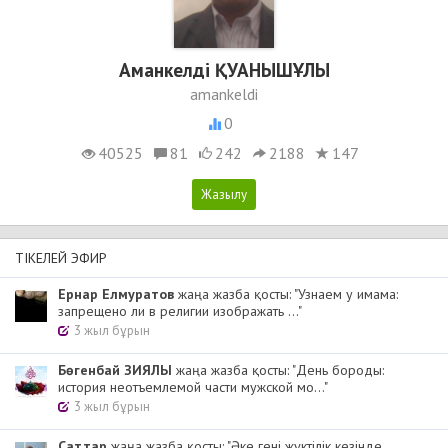
Аманкелді ҚУАНЫШҰЛЫ
amankeldi
0
40525
81
242
2188
147
ТІКЕЛЕЙ ЭФИР
Ернар Елмуратов
жаңа жазба қосты: "Узнаем у имама:
запрещено ли в религии изображать ..."
3 жыл бұрын
Бөгенбай ЗИЯЛЫ
жаңа жазба қосты: "День бороды:
история неотъемлемой части мужской мо..."
3 жыл бұрын
Cаттар
жаңа жазба қосты: "Әке гені жүктілік кезінде