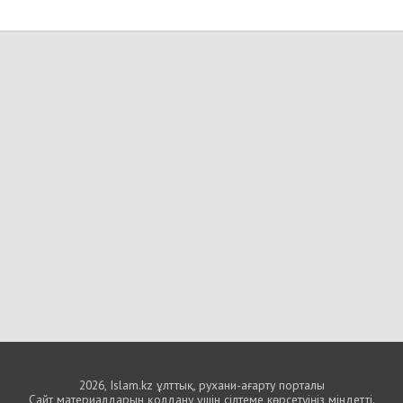
2026, Islam.kz ұлттық, рухани-ағарту порталы
Сайт материалдарын қолдану үшін сілтеме көрсетуіңіз міндетті.