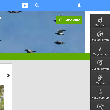
а
Блог ашу
Бас бет
Жаңалықтар
Мақалалар
Сұрақ-жауап
Медиа
Көңілсерпер