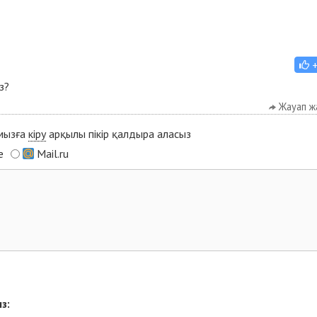
з?
Жауап ж
ымызға
кіру
арқылы пікір қалдыра аласыз
e
Mail.ru
з: