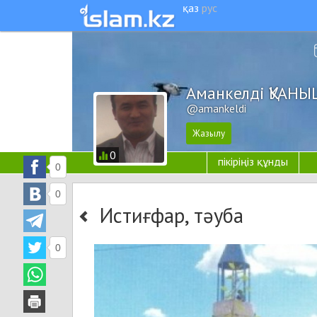
қаз
рус
Аманкелді ҚУАН
@amankeldi
0
пікіріңіз құнды
0
0
Истиғфар, тәуба
0