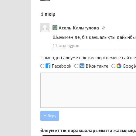
1
пікір
Асель Калыгулова
Шынымен де, біз қаншалықты дайынбы
11 жыл бұрын
Төмендегі әлеуметтік желілері немесе сайт
Facebook
ВКонтакте
Googl
Әлеуметтік парақшаларымызға жазылыңы