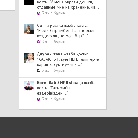
қосты: "У меня украли деньги,
отданные мне на хранение. Яв..."
3 жыл бұрын
Cаттар
жаңа жазба қосты:
"Мәди Сырымбет: Тәліптермен
кездесудің не мәні бар?..."
3 жыл бұрын
Дәурен
жаңа жазба қосты:
"ҚАЗАҚТЫҢ күні НЕГЕ тәліптерге
қарап қалуы мүмкін? ..."
3 жыл бұрын
Бөгенбай ЗИЯЛЫ
жаңа жазба
қосты: "Тақырыбы
өздеріңізден!..."
3 жыл бұрын