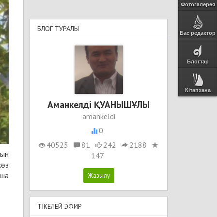
Фотогалерея
БЛОГ ТУРАЛЫ
Бас редактор
Блогтар
Кітапхана
Аманкелді ҚУАНЫШҰЛЫ
amankeldi
0
40525
81
242
2188
уын
147
көз
нша
ТІКЕЛЕЙ ЭФИР