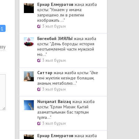
Ернар Елмуратов
жаңа жазба
қосты: "Узнаем у имама:
запрещено ли в религии
изображать ..."
3 жыл бұрын
+1
Бөгенбай ЗИЯЛЫ
жаңа жазба
қосты: "День бороды: история
азу
неотъемлемой части мужской
мо..."
3 жыл бұрын
Cаттар
жаңа жазба қосты: "Әке
гені жүктілік кезінде болашақ
ананың метаболиз..."
3 жыл бұрын
Nurqanat Baizaq
жаңа жазба
қосты: "Ерлан Мазан: Қытай
азаматтығынан бас тартқан
тұлға..."
3 жыл бұрын
Ернар Елмуратов
жаңа жазба