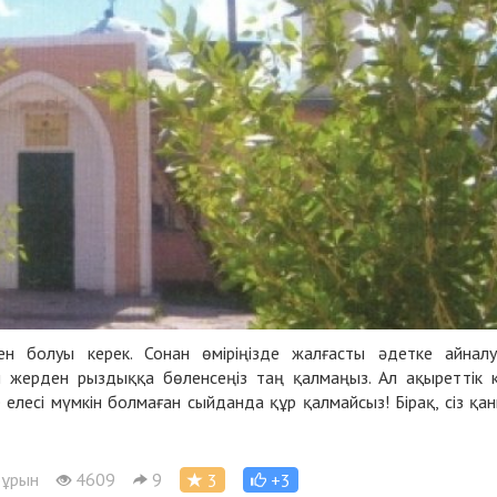
н болуы керек. Сонан өміріңізде жалғасты әдетке айнал
 жерден рыздыққа бөленсеңіз таң қалмаңыз. Ал ақыреттік 
е елесі мүмкін болмаған сыйданда құр қалмайсыз! Бірақ, сіз қа
бұрын
4609
9
3
+3