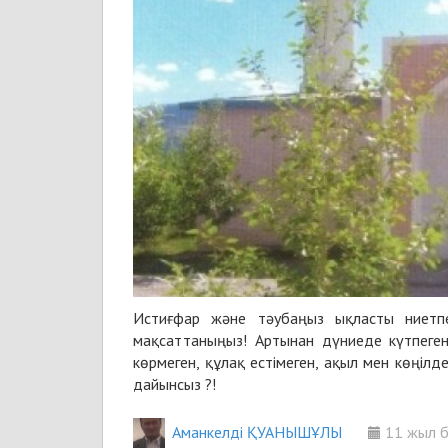
Истиғфар және тәубаңыз ықласты ниетпе
мақсаттаныңыз! Артынан дүниеде күтпеген
көрмеген, құлақ естімеген, ақыл мен көңілд
дайынсыз ?!
Аманкелді ҚУАНЫШҰЛЫ
11 жыл 