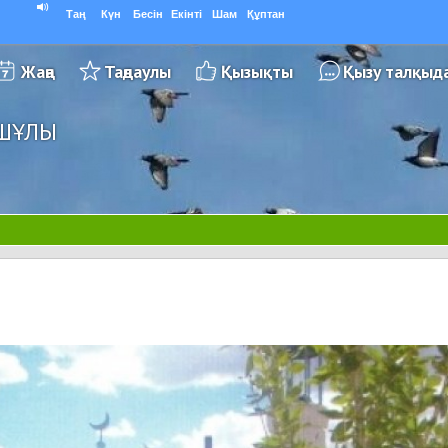
Таң
Күн
Бесін
Екінті
Шам
Құптан
Жаңа
Таңдаулы
Қызықты
Қызу талқыд
ЫШҰЛЫ