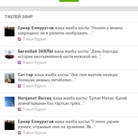
ТІКЕЛЕЙ ЭФИР
Ернар Елмуратов
жаңа жазба қосты: "Узнаем у имама:
запрещено ли в религии изображать ..."
3 жыл бұрын
Бөгенбай ЗИЯЛЫ
жаңа жазба қосты: "День бороды:
история неотъемлемой части мужской мо..."
3 жыл бұрын
Cаттар
жаңа жазба қосты: "Әке гені жүктілік кезінде
болашақ ананың метаболиз..."
3 жыл бұрын
Nurqanat Baizaq
жаңа жазба қосты: "Ерлан Мазан: Қытай
азаматтығынан бас тартқан тұлға..."
3 жыл бұрын
Ернар Елмуратов
жаңа жазба қосты: "У меня украли
деньги, отданные мне на хранение. Яв..."
3 жыл бұрын