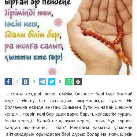
0
0
0
.... соңғы кездері жеке өмірім, бизнесім бәрі бәрі болмай
жүр . Әйтеу бір сәтсіздікке шырмаламда тұрам. Не
болғанына өзімде аң-таң. Сонымен бүгін мынадай шешімге
келдім , «көріп келі бар адамдарға барып, келешегім туралы
білгім келеді. Қалай не қылуым керек, оның бұл туралы
қандай ақыл-кеңесі бар? Мендағы уақытқа ұтылмай
айтқандарын орындасам бәрі дұрыс болар ма екен, шіркін