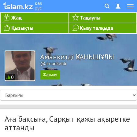
қаз
рус
Жаңа
Таңдаулы
Қызықты
Қызу талқыда
Аманкелді ҚУАНЫШҰЛЫ
@amankeldi
0
Аға бақсыға, Сарқыт қажы ақыретке
аттанды