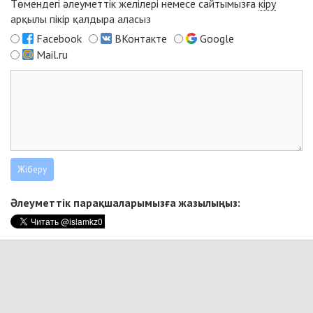
Төмендегі әлеуметтік желілері немесе сайтымызға
кіру
арқылы пікір қалдыра аласыз
Facebook
ВКонтакте
Google
Mail.ru
Әлеуметтік парақшаларымызға жазылыңыз: