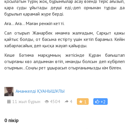
қосылатын түрің жоқ, бұрынғылар асау өзенді теріс ағызып,
қара суды ұйытады деуші еді,-деп орнынан тұрды да
бұрылып қарамай жүре берді.
Аға... Аға... Маған ренжіп кетті.
Сәл отырып Жанарбек имамға жалғадым, Сарқыт қажы
қайтыс болды, от басына естірту үшін кетіп барамыз. Кейін
xабарласайық деп қысқа жауап қайырды.
Кеше Бәтима марқұмның жетісінде Құран бағыштап
отырғаны көз алдымнан өтіп, иманды болсын деп күбірлеп
отырмын...Соңғы рет ұшырасып отырғанымызды кім білген.
Аманкелді ҚУАНЫШҰЛЫ
11 жыл бұрын
4504
4
1
+2
0
пікір