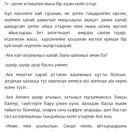
?» -деген өтінішпен мына бір адам келіп отыр.
Бұл мәселеге қай тұсынан, не деген тақырыппен кірсем,
әңгімені қалай дамытып маңыздысы ақиқат дініне қалай
шақырсам деген ойда отырған мені мына кісінің жөтелі
айықтырды. Бет әлпетіндегі өмірдің салған іздері,
егделеген жасы, күрсінгеніне қосылған жөтелі ерекше бір
күй кешіп жүргенін аңғартқандай.
-Аға xал-аxуалыңыз қалай, бала-шағаңыз аман ба?
-шүкір, шүкір деді бәсең үнімен.
-Аға мешітке қарай аттаған адымыңыз құтты болсын,
дедімде қазаққа түс көргенде немесе кісі өлгенде дін керек
есіме түсіп ...
-Аға Аллаға шүкір атыңыз, затыңыз мұсылмансыз. Бақсы
балгер, тәуіптерге бару үлкен күнә, Алладан басқа ешкім
ғайыпты білмейді, оларға сену күфірге апарады,-деп бастап
сөз қозғағанымды тыңдағысы келіп отырған Аға жоқ.
-Имам, мен асығыспын. Сенде менің айтқандарыма